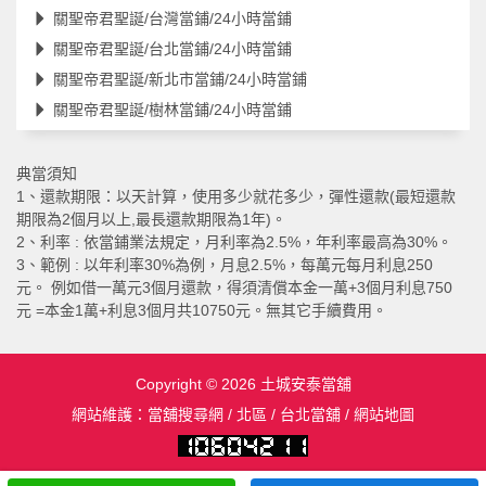
關聖帝君聖誕/台灣當鋪/24小時當鋪
關聖帝君聖誕/台北當鋪/24小時當鋪
關聖帝君聖誕/新北市當鋪/24小時當鋪
關聖帝君聖誕/樹林當鋪/24小時當鋪
典當須知
1、還款期限：以天計算，使用多少就花多少，彈性還款(最短還款
期限為2個月以上,最長還款期限為1年)。
2、利率 : 依當鋪業法規定，月利率為2.5%，年利率最高為30%。
3、範例 : 以年利率30%為例，月息2.5%，每萬元每月利息250
元。 例如借一萬元3個月還款，得須清償本金一萬+3個月利息750
元 =本金1萬+利息3個月共10750元。無其它手續費用。
Copyright © 2026
土城安泰當舖
網站維護：
當舖搜尋網
/
北區
/
台北當舖
/
網站地圖