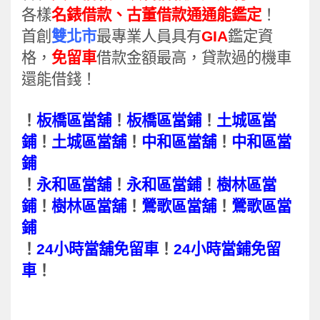
各樣
名錶借款
、古董借款通通能鑑定
！
首創
雙北市
最專業人員具有
GIA
鑑定資
格，
免留車
借款金額最高，貸款過的機車
還能借錢
！
！
板橋區當舖
！
板橋區當鋪
！
土城區當
鋪
！
土城區當舖
！
中和區當舖
！
中和區當
鋪
！
永和區當舖
！
永和區當鋪
！
樹林區當
鋪
！
樹林區當舖
！
鶯歌區當舖
！
鶯歌區當
鋪
！
24小時當舖免留車
！
24小時當鋪免留
車
！